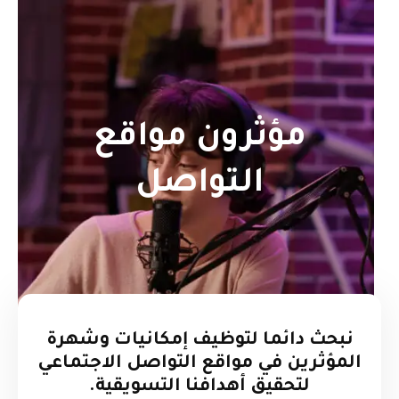
الرئيسية
تسويق
الاخبار
المدونة
استثمار
انضم الينا
تواصل معنا
التكنولوجيا
الخدمات
EN
مؤثرون مواقع
الاخبار
المدونة
التواصل
انضم الينا
تواصل معنا
EN
نبحث دائما لتوظيف إمكانيات وشهرة
المؤثرين في مواقع التواصل الاجتماعي
لتحقيق أهدافنا التسويقية.