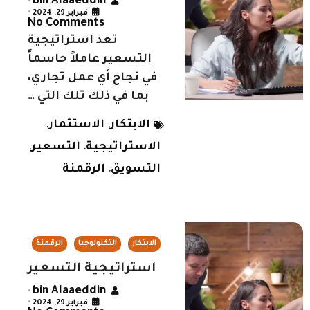
bin Alaaeddin
•
فبراير 29, 2024
•
No Comments
تعد استراتيجية
التسعير عاملاً حاسماً
في نجاح أي عمل تجاري،
بما في ذلك تلك التي …
الابتكار
الاستثمار
,
,
الاستراتيجية
التسعير
,
,
التسويق
الرقمنة
,
الابتكار
التكنولوجيا
الرقمنة
استراتيجية التسعير
bin Alaaeddin
•
فبراير 29, 2024
•