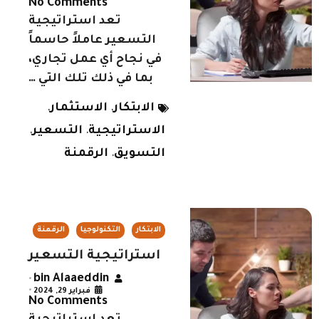
No Comments
تعد استراتيجية
التسعير عاملاً حاسماً
في نجاح أي عمل تجاري،
بما في ذلك تلك التي …
الابتكار
الاستثمار
,
,
الاستراتيجية
التسعير
,
,
التسويق
الرقمنة
,
الابتكار
التكنولوجيا
الرقمنة
استراتيجية التسعير
bin Alaaeddin
•
فبراير 29, 2024
•
No Comments