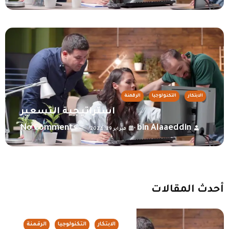
الابتكار
التكنولوجيا
الرقمنة
استراتيجية التسعير
No Comments
bin Alaaeddin
•
•
فبراير 29, 2024
أحدث المقالات
الابتكار
التكنولوجيا
الرقمنة