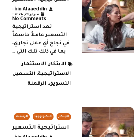
bin Alaaeddin
•
فبراير 29, 2024
•
No Comments
تعد استراتيجية
التسعير عاملاً حاسماً
في نجاح أي عمل تجاري،
بما في ذلك تلك التي …
الابتكار
الاستثمار
,
,
الاستراتيجية
التسعير
,
,
التسويق
الرقمنة
,
الابتكار
التكنولوجيا
الرقمنة
استراتيجية التسعير