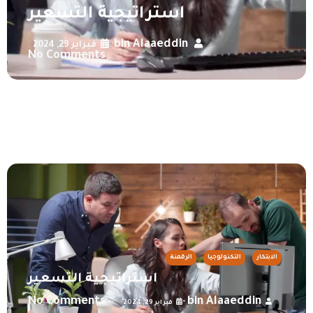
استراتيجية التسعير
bin Alaaeddin
فبراير 29, 2024
•
•
No Comments
الابتكار
التكنولوجيا
الرقمنة
استراتيجية التسعير
No Comments
bin Alaaeddin
•
•
فبراير 29, 2024